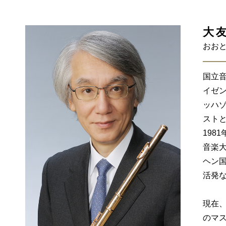
大
おおと
国立
イゼン
ッハゾ
ストと
198
音楽大
ヘン
活発
現在
のマ