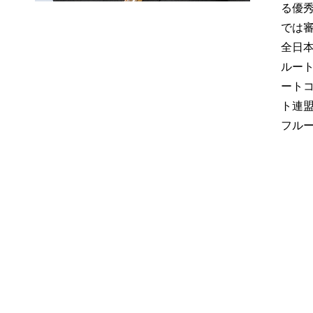
る優
では
全日
ルー
ート
ト連
フル