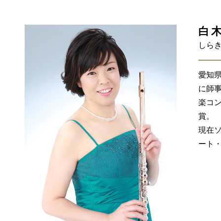
白
しらき
愛知
に師事
楽コ
賞。
現在
ート