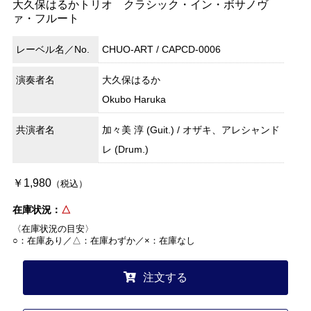
大久保はるかトリオ クラシック・イン・ボサノヴ
ァ・フルート
レーベル名／No.
CHUO-ART / CAPCD-0006
演奏者名
大久保はるか
Okubo Haruka
共演者名
加々美 淳 (Guit.) / オザキ、アレシャンド
レ (Drum.)
￥1,980
（税込）
在庫状況：
△
〈在庫状況の目安〉
○：在庫あり／△：在庫わずか／×：在庫なし
注文する