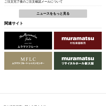
ご注文完了後のご注文確認メールについて
アヴェ・マリア（大久保はるか編曲）
Fl.Guit.Perc
ニュースをもっと見る
大久保はるか
関連サイト
パッヘルベル
カノン（大久保はるか編曲）
Fl.Guit.Perc
大久保はるか
ブラームス
子守歌（大久保はるか編曲）
Fl.Guit.Perc
大久保はるか
モーツァルト、W.A.
子守歌（大久保はるか編曲）
Fl.Guit.Perc