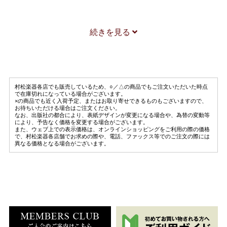
大久保はるか
グリーグ
続きを見る
ソルヴェイグの歌（大久保はるか編曲）
Fl.Guit.Perc
大久保はるか
村松楽器各店でも販売しているため、○／△の商品でもご注文いただいた時点
バッハ、J.S.
で在庫切れになっている場合がございます。
×の商品でも近く入荷予定、またはお取り寄せできるものもございますので、
Ｇ線上のアリア（大久保はるか編曲）
お待ちいただける場合はご注文ください。
なお、出版社の都合により、表紙デザインが変更になる場合や、為替の変動等
Fl.Guit.Perc
により、予告なく価格を変更する場合がございます。
また、ウェブ上での表示価格は、オンラインショッピングをご利用の際の価格
大久保はるか
で、村松楽器各店舗でお求めの際や、電話、ファックス等でのご注文の際には
異なる価格となる場合がございます。
リスト
愛の夢 第３番（大久保はるか編曲）
Fl.Guit.Perc
大久保はるか