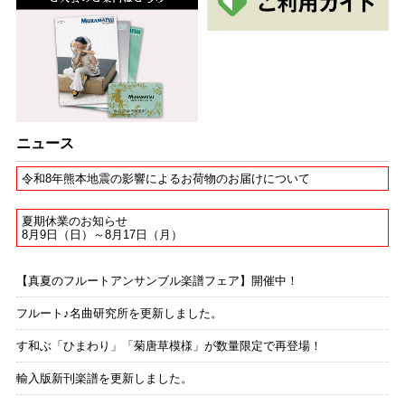
メンデルスゾーン
歌の翼に（大久保はるか編曲）
Fl.Guit.Perc
大久保はるか
バッハ、J.S.
ニュース
ラバーズ・コンチェルト（メヌエット ＢＷＶ ＡＮＨ．１１
４）（大久保はるか編曲）
令和8年熊本地震の影響によるお荷物のお届けについて
Fl.Guit.Perc
夏期休業のお知らせ
大久保はるか
8月9日（日）～8月17日（月）
サティ
【真夏のフルートアンサンブル楽譜フェア】開催中！
ジュ・トゥ・ヴー（おまえが欲しい）（大久保はるか編曲）
フルート♪名曲研究所を更新しました。
Fl.Guit.Perc
大久保はるか
す和ぶ「ひまわり」「菊唐草模様」が数量限定で再登場！
輸入版新刊楽譜を更新しました。
シューベルト、F.P.