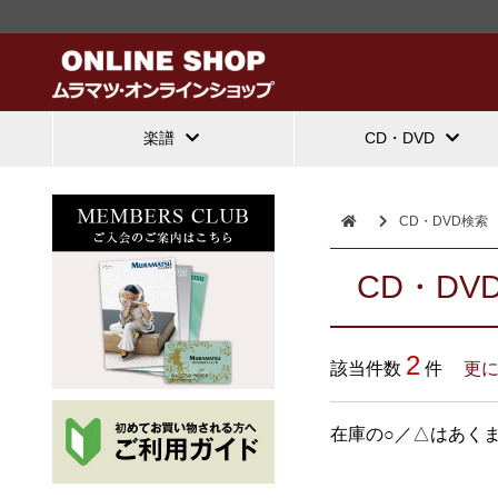
楽譜
CD・DVD
CD・DVD検索
CD・DV
2
該当件数
件
更
在庫の○／△はあく