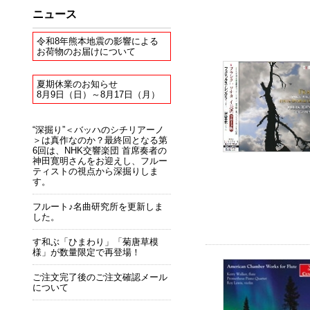
ニュース
令和8年熊本地震の影響による
お荷物のお届けについて
夏期休業のお知らせ
8月9日（日）～8月17日（月）
“深掘り”＜バッハのシチリアーノ
＞は真作なのか？最終回となる第
6回は、NHK交響楽団 首席奏者の
神田寛明さんをお迎えし、フルー
ティストの視点から深掘りしま
す。
フルート♪名曲研究所を更新しま
した。
す和ぶ「ひまわり」「菊唐草模
様」が数量限定で再登場！
ご注文完了後のご注文確認メール
について