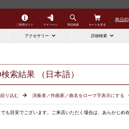
商品I
ご利用ガイド
マイページ
商品検索
カートを見る
アクセサリー
詳細検索
D検索結果 （日本語）
に絞り込む
演奏者／作曲家／曲名をローマ字表示にする
までも目安でございます。ご来店いただく場合は、あらかじめ