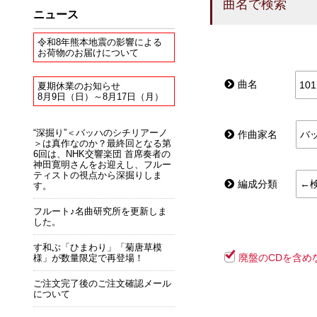
曲名で検索
ニュース
令和8年熊本地震の影響による
お荷物のお届けについて
曲名
夏期休業のお知らせ
8月9日（日）～8月17日（月）
“深掘り”＜バッハのシチリアーノ
作曲家名
＞は真作なのか？最終回となる第
6回は、NHK交響楽団 首席奏者の
神田寛明さんをお迎えし、フルー
ティストの視点から深掘りしま
編成分類
す。
フルート♪名曲研究所を更新しま
した。
す和ぶ「ひまわり」「菊唐草模
廃盤のCDを含め
様」が数量限定で再登場！
ご注文完了後のご注文確認メール
について