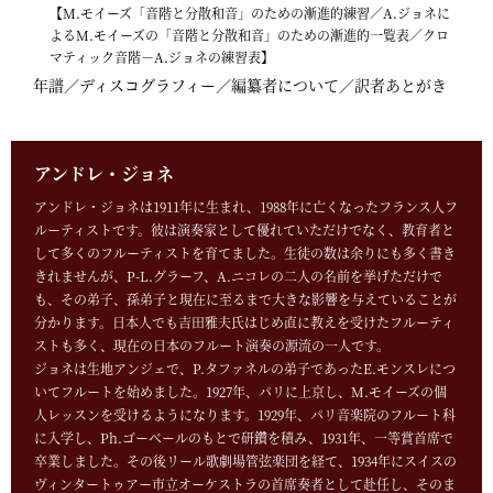
【M.モイーズ「音階と分散和音」のための漸進的練習／A.ジョネに
よるM.モイーズの「音階と分散和音」のための漸進的一覧表／クロ
マティック音階－A.ジョネの練習表】
年譜／ディスコグラフィー／編纂者について／訳者あとがき
アンドレ・ジョネ
アンドレ・ジョネは1911年に生まれ、1988年に亡くなったフランス人フ
ルーティストです。彼は演奏家として優れていただけでなく、教育者と
して多くのフルーティストを育てました。生徒の数は余りにも多く書き
きれませんが、P-L.グラーフ、A.ニコレの二人の名前を挙げただけで
も、その弟子、孫弟子と現在に至るまで大きな影響を与えていることが
分かります。日本人でも吉田雅夫氏はじめ直に教えを受けたフルーティ
ストも多く、現在の日本のフルート演奏の源流の一人です。
ジョネは生地アンジェで、P.タファネルの弟子であったE.モンスレにつ
いてフルートを始めました。1927年、パリに上京し、M.モイーズの個
人レッスンを受けるようになります。1929年、パリ音楽院のフルート科
に入学し、Ph.ゴーベールのもとで研鑽を積み、1931年、一等賞首席で
卒業しました。その後リール歌劇場管弦楽団を経て、1934年にスイスの
ヴィンタートゥアー市立オーケストラの首席奏者として赴任し、そのま