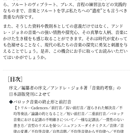
ら、フルートのヴィブラート、ブレス、音程の練習法などの実践的
なものまで、音楽とフルートを学ぶ私たちへの“遺産”とも言うべき
貴重な内容です。
また、そうした資料や教則本としての意義だけではなく、アンド
レ・ジョネの音楽への強い情熱や探究心、その真摯な人柄、音楽に
かけた生き様をも感じ取ることができます。それは時代が変わって
も色褪せることなく、現代の私たちの音楽の探究に勇気と刺激を与
えることでしょう。是非、この機会にお手に取ってお読みいただい
てはいかがでしょうか。
［目次］
序文／編纂者の序文／アンドレ・ジョネ著「音楽的考察」の
日本語版発刊によせて
◆
バロック音楽の終止形と前打音
【トリル－Cadences／前打音／長い前打音／遅らされた解決音／不
均等奏法／論議の的となること／短い前打音／二重前打音／バロック
音楽における記譜の不明確さについて／一様な記譜法／一貫性のない
書き方／音型のリズムを保つ／ニュアンス－ダイナミクス／音律／音
律の変遷／不均等音律／自然音階／不均等音律から平均律へ／平均律