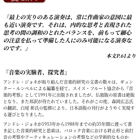
『最上の実りのある演奏は、常に作曲家の意図に最
も近い演奏です。それは、内的な思考と表現された
思考の間の調和のとれたバランスを、前もって細心
の注意を払って準備した人にのみ可能になる演奏な
のです。』
本文P.61より
『音楽の実験者、探究者』
アンドレ・ジョネが取り組んだ音楽的研究の文書の数々は、ギュン
ター・ルンペルによる編纂を経て、スイス・フルート協会から『音
楽的考察』として1991年に出版されましたが、仏独版の原書は絶版
となり、また邦訳が待たれていました。それがこの度、森岡広志氏
の翻訳、白尾 彰氏の監修により、日本語版の刊行がようやく実現す
る運びとなりました。
アンドレ・ジョネが1953年から1988年までの約35年間に渡って書
き記した音楽的研究と思索は、バロック音楽における終止形と前打
音の考察やアーティキュレーションの考察などの学術的なものか