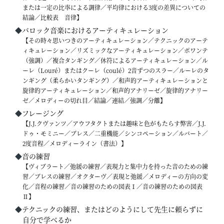
または一定の比率による調律／平均律における3度の差異についての
結論／比較表 音律】
◆
バロック音楽におけるアーティキュレーション
【その時々思いつきのアーティキュレーション／テクニックのアーテ
ィキュレーション／リズミックなアーティキュレーション／ポワンテ
（強調）／複合タンギング／休符によるアーティキュレーション／ル
ーレ（Louré）またはクーレ（coulé）2音ずつのスラー／ルーレのタ
ンギング（柔らかいタンギング）／和声的アーティキュレーションと
旋律的アーティキュレーション／和声的アナリーゼ／旋律的アナリー
ゼ／メロディーの切れ目／結論／連結／強調／分離】
◆
フレージング
【J.J.クヴァンツ／アウフタクトまたは趣味と色がもたらす弊害／J.J.
ドゥ・モミニー／ブレス／二重機能／シンコペーション／ルバート／
2度音程／メロディーライン（書法）】
◆
音の練習
【ヴィブラート／弛緩の練習／表現力と集中力を持った音のための練
習／ブレスの練習／オクターヴ／表現と弛緩／メロディーの方向の変
化／音程の練習／音の練習のための図表Ⅰ／音の練習のための図表
Ⅱ】
◆
テクニックの練習、またはどのようにして先生に頼らずに
自分で学べるか