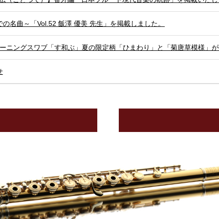
の名曲～「Vol.52 飯澤 優美 先生」を掲載しました。
リーニングスワブ「す和ぶ」夏の限定柄「ひまわり」と「菊唐草模様」
せ