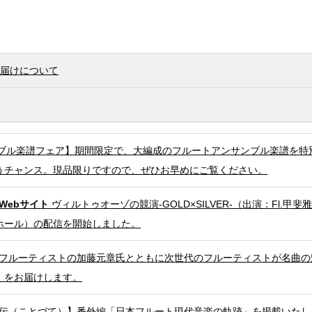
お届けについて
ブル楽譜フェア】期間限定で、大編成のフルートアンサンブル楽譜を特
うチャンス。現品限りですので、ぜひお早めにご覧ください。
Webサイト
ヴィルトゥオーゾの競演‐GOLD×SILVER‐（出演：Fl.甲斐雅
ルホール）の配信を開始しました。
フルーティストの加藤元章氏とともに次世代のフルーティストが名曲の
」をお届けします。
伝（ことづて）】番外編「日本フルート現代音楽の軌跡」を掲載いたし