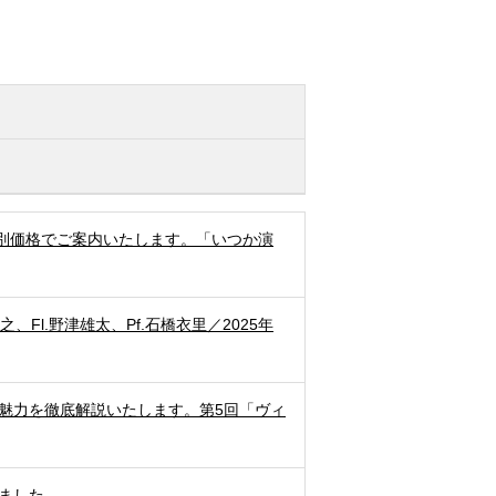
別価格でご案内いたします。「いつか演
之、Fl.野津雄太、Pf.石橋衣里／2025年
魅力を徹底解説いたします。第5回「ヴィ
ました。