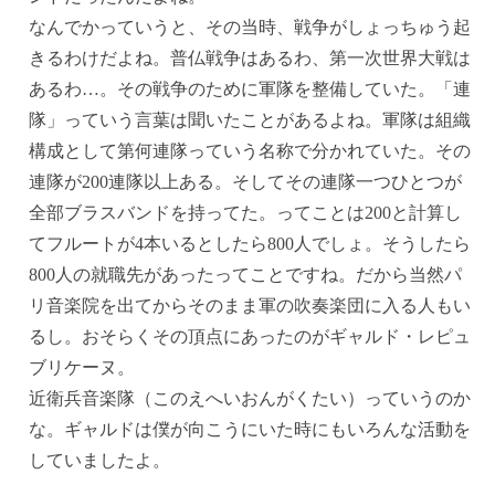
なんでかっていうと、その当時、戦争がしょっちゅう起
きるわけだよね。普仏戦争はあるわ、第一次世界大戦は
あるわ…。その戦争のために軍隊を整備していた。「連
隊」っていう言葉は聞いたことがあるよね。軍隊は組織
構成として第何連隊っていう名称で分かれていた。その
連隊が200連隊以上ある。そしてその連隊一つひとつが
全部ブラスバンドを持ってた。ってことは200と計算し
てフルートが4本いるとしたら800人でしょ。そうしたら
800人の就職先があったってことですね。だから当然パ
リ音楽院を出てからそのまま軍の吹奏楽団に入る人もい
るし。おそらくその頂点にあったのがギャルド・レピュ
ブリケーヌ。
近衛兵音楽隊（このえへいおんがくたい）っていうのか
な。ギャルドは僕が向こうにいた時にもいろんな活動を
していましたよ。