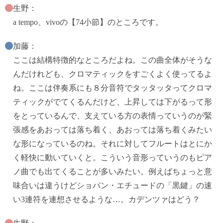
生野：
a tempo、vivoの【74小節】のところです。
加藤：
ここは結構特徴的なところだよね。この曲全体がそうな
んだけれども、クロマティックをすごくよく使ってるよ
ね。ここは伴奏系にも８分音符でタッタッタってクロマ
ティックがでてくるんだけど、上昇しては下がるって形
をとっているんで、支えている方の表情っていうのが緊
張感をあおっては落ち着く、あおっては落ち着くみたい
な形になっているのね。それに対してフルートはとにか
く軽快に動いていくと。こういう音形っていうのもピア
ノ曲でも出てくることが多いみたい。例えばちょっと意
味合いは違うけどショパン・エチュードの「黒鍵」の速
い3連符を連想させるような…。カデンツァはどう？