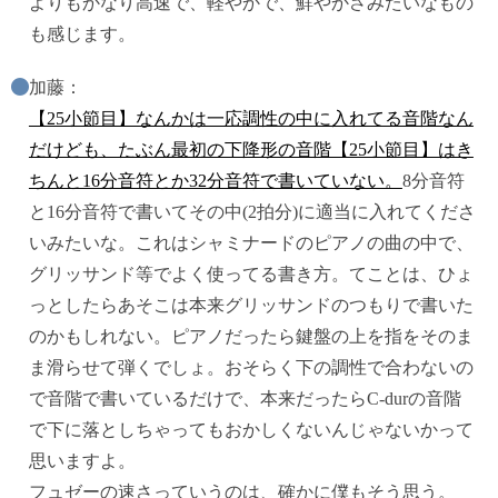
よりもかなり高速で、軽やかで、鮮やかさみたいなもの
も感じます。
加藤：
【25小節目】なんかは一応調性の中に入れてる音階なん
だけども、たぶん最初の下降形の音階【25小節目】はき
ちんと16分音符とか32分音符で書いていない。
8分音符
と16分音符で書いてその中(2拍分)に適当に入れてくださ
いみたいな。これはシャミナードのピアノの曲の中で、
グリッサンド等でよく使ってる書き方。てことは、ひょ
っとしたらあそこは本来グリッサンドのつもりで書いた
のかもしれない。ピアノだったら鍵盤の上を指をそのま
ま滑らせて弾くでしょ。おそらく下の調性で合わないの
で音階で書いているだけで、本来だったらC-durの音階
で下に落としちゃってもおかしくないんじゃないかって
思いますよ。
フュゼーの速さっていうのは、確かに僕もそう思う。