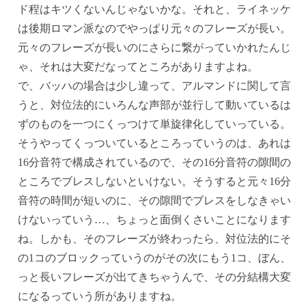
ド程はキツくないんじゃないかな。それと、ライネッケ
は後期ロマン派なのでやっぱり元々のフレーズが長い。
元々のフレーズが長いのにさらに繋がっていかれたんじ
ゃ、それは大変だなってところがありますよね。
で、バッハの場合は少し違って、アルマンドに関して言
うと、対位法的にいろんな声部が並行して動いているは
ずのものを一つにくっつけて単旋律化していっている。
そうやってくっついているところっていうのは、あれは
16分音符で構成されているので、その16分音符の隙間の
ところでブレスしないといけない。そうすると元々16分
音符の時間が短いのに、その隙間でブレスをしなきゃい
けないっていう…、ちょっと面倒くさいことになります
ね。しかも、そのフレーズが終わったら、対位法的にそ
の1コのブロックっていうのがその次にもう1コ、ぼん、
っと長いフレーズが出てきちゃうんで、その分結構大変
になるっていう所がありますね。