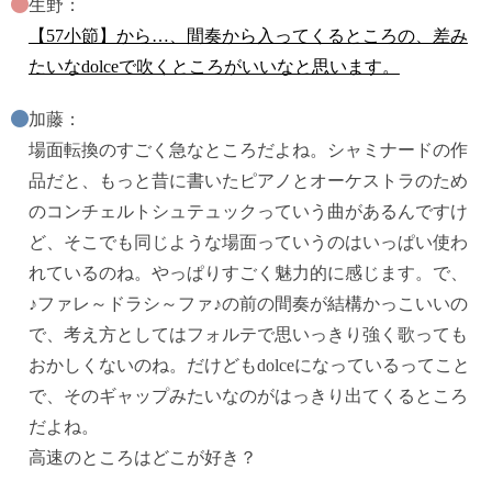
生野：
【57小節】から…、間奏から入ってくるところの、差み
たいなdolceで吹くところがいいなと思います。
加藤：
場面転換のすごく急なところだよね。シャミナードの作
品だと、もっと昔に書いたピアノとオーケストラのため
のコンチェルトシュテュックっていう曲があるんですけ
ど、そこでも同じような場面っていうのはいっぱい使わ
れているのね。やっぱりすごく魅力的に感じます。で、
♪ファレ～ドラシ～ファ♪の前の間奏が結構かっこいいの
で、考え方としてはフォルテで思いっきり強く歌っても
おかしくないのね。だけどもdolceになっているってこと
で、そのギャップみたいなのがはっきり出てくるところ
だよね。
高速のところはどこが好き？