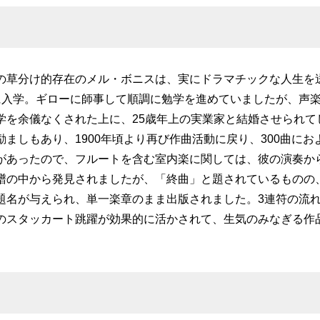
の草分け的存在のメル・ボニスは、実にドラマチックな人生を
に入学。ギローに師事して順調に勉学を進めていましたが、声
学を余儀なくされた上に、25歳年上の実業家と結婚させられて
励ましもあり、1900年頃より再び作曲活動に戻り、300曲に
があったので、フルートを含む室内楽に関しては、彼の演奏か
譜の中から発見されましたが、「終曲」と題されているものの
題名が与えられ、単一楽章のまま出版されました。3連符の流
のスタッカート跳躍が効果的に活かされて、生気のみなぎる作