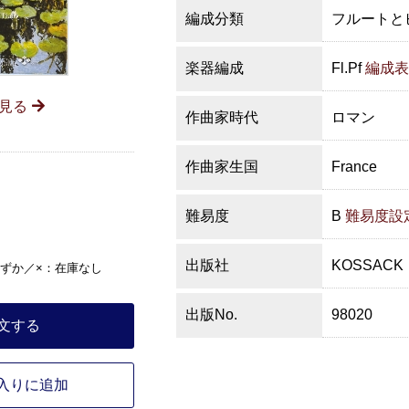
編成分類
フルートと
楽器編成
Fl.Pf
編成表
見る
作曲家時代
ロマン
作曲家生国
France
難易度
B
難易度設
出版社
KOSSACK
ずか／×：在庫なし
出版No.
98020
文する
入りに追加