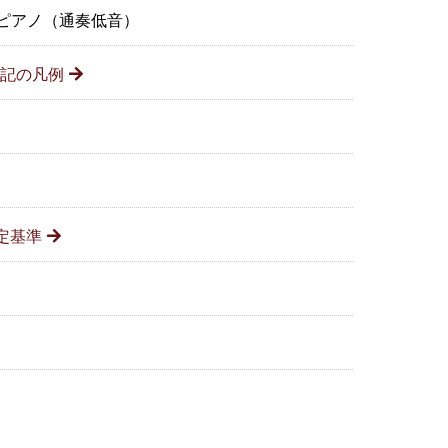
ピアノ（通奏低音）
記の凡例
定基準