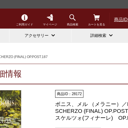
商品I
ご利用ガイド
マイページ
商品検索
カートを見る
アクセサリー
詳細検索
CHERZO (FINAL) OP.POST.187
細情報
商品ID：28172
ボニス、メル （メラニー）／Boni
SCHERZO (FINAL) OP.POST
スケルツォ(フィナーレ) OP.P