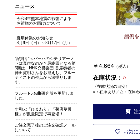
ニュース
令和8年熊本地震の影響による
お荷物のお届けについて
譜例を
夏期休業のお知らせ
8月9日（日）～8月17日（月）
“深掘り”＜バッハのシチリアーノ
＞は真作なのか？最終回となる第
￥4,664
（税込）
6回は、NHK交響楽団 首席奏者の
神田寛明さんをお迎えし、フルー
在庫状況：
○
ティストの視点から深掘りしま
す。
〈在庫状況の目安〉
○：在庫あり／△：在庫わ
フルート♪名曲研究所を更新しま
した。
す和ぶ「ひまわり」「菊唐草模
注
様」が数量限定で再登場！
ご注文完了後のご注文確認メール
について
お気に