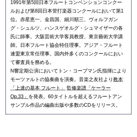
1991年第5回日本フルートコンベンションコンクー
ルおよび第8回日本管打楽器コンクールにおいて第1
位。赤星恵一、金昌国、細川順三、ヴォルフガン
グ・シュルツ、ハンスゲオルグ・シュマイザーの各
氏に師事。大阪芸術大学客員教授、東京藝術大学講
師。日本フルート協会特任理事。アジア・フルート
連盟東京常任理事。国内外多くのコンクールにおい
て審査員を務める。
N響定期公演においてトン・コープマン氏指揮により
モーツァルトの協奏曲を演奏。音楽之友社より
教本
「上達の基本 フルート」
監修楽譜「ケーラー
Op.33」
を発表。60タイトルを超えるフルートアン
サンブル作品の編曲出版や多数のCDをリリース。