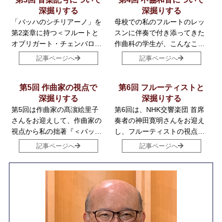
ッハについて、様々な視点か
深掘りする
影響を及ぼした可能性があり
深掘りする
ら書かせていただいたのが、
ます。近くの音の「強＝
f
（フ
「バッハのシチリアーノ」を
母校での私のフルートのレッ
拙著『＜バッハのシチリアー
ォルテ）」に対して、遠くの
第2楽章に持つ＜フルートと
スンに伴奏で付き添ってきた
ノ＞は真作なのか？』です。
音を「弱＝
p
（ピアノ）」に
オブリガート・チェンバロの
作曲科の学生が、こんなこと
する（いわゆる「エコー」が
ためのソナタ 変ホ長調
を言いました。「もはや普通
記事ページへ
記事ページへ
有名）ことで、音による奥行
BWV1031＞。その第3楽章
のクラシックの曲は美しいと
き感を表現したのです。やが
を、1962年に刊行されたラン
感じなくなったんです。」つ
て、モネに代表される「印象
パル校訂版と、最も古い筆写
第5回 作曲家の視点で
まり彼は、シェーンベルクが
第6回 フルーティストと
派」の絵画がドビュッシーや
譜とで比べてみると、ランパ
深掘りする
始めた十二音技法の音楽に代
深掘りする
フォーレらに影響を与え、音
ル校訂版にはアクセント記号
表される、調性を持たない音
第5回は作曲家の髙濵絵里子
第6回は、NHK交響楽団 首席
による陰影、色彩感が表現さ
が付け加えられていることに
楽こそ美しいと感じる、とい
さんをお迎えして、作曲家の
奏者の神田寛明さんをお迎え
れることになります。拙著
気づきます。
うのです。
視点から私の拙著『＜バッハ
し、フルーティストの視点か
『<バッハのシチリアーノ>は
のシチリアーノ＞は真作なの
ら『〈バッハのシチリアー
記事ページへ
記事ページへ
真作なのか？』では、この音
か？』を深掘りしていきたい
ノ〉は真作なのか？』を深掘
楽と美術の深い関連性に着目
と思います。まず最初に、第
りします。これまで多くの方
しながら、バッハの作品の真
4回の冒頭で作曲家の学生の
にお読みいただいた記事も、
贋問題の解決方法を模索して
エピソードをお話しました
今回が最終回です。
います。その際、絵画などの
が、12音技法など前衛音楽の
真贋問題を解決する手法との
美を知っている現代の作曲家
類似点にも焦点を当てていま
の視点からどのように感じた