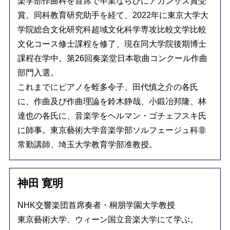
楽学部作曲科を首席で卒業ならびにアカンサス賞受
賞。同科教育研究助手を経て、2022年に東京大学大
学院総合文化研究科超域文化科学専攻比較文学比較
文化コース修士課程を修了、現在同大学院後期博士
課程在学中。第26回奏楽堂日本歌曲コンクール作曲
部門入選。
これまでにピアノを蛭多令子、田代慎之介の各氏
に、作曲及び作曲理論を鈴木静哉、小鍛冶邦隆、林
達也の各氏に、音楽学をヘルマン・ゴチェフスキ氏
に師事。東京藝術大学音楽学部ソルフェージュ科非
常勤講師、埼玉大学教育学部准教授。
神田 寛明
NHK交響楽団首席奏者・桐朋学園大学教授
東京藝術大学、ウィーン国立音楽大学にて学ぶ。