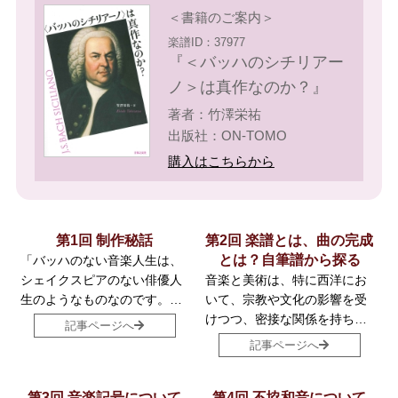
＜書籍のご案内＞
楽譜ID：37977
『＜バッハのシチリアー
ノ＞は真作なのか？』
著者：竹澤栄祐
出版社：ON-TOMO
購入はこちらから
第1回 制作秘話
第2回 楽譜とは、曲の完成
とは？
自筆譜から探る
「バッハのない音楽人生は、
シェイクスピアのない俳優人
音楽と美術は、特に西洋にお
生のようなものなのです。」
いて、宗教や文化の影響を受
これは、現代最高のバッハ弾
けつつ、密接な関係を持ちな
記事ページへ
きとして名高いサー・アンド
がら発展してきた歴史があり
記事ページへ
ラーシュ・シフの言葉です。
ます。たとえば、絵画におけ
（2024年リサイタルのプログ
る遠近法の技法の発展が音楽
ラムより）そんな魅力的なバ
第3回 音楽記号について
の強弱法（ダイナミクス）に
第4回 不協和音について