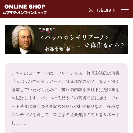
Instagram
こちらのコーナーでは、フルーティスト竹澤栄祐氏の著書
『＜バッハのシチリアーノ＞は真作なのか？』をより深く
理解していただくために、書籍の内容を掘り下げた特集を
お届けします。バッハの作品やその真贋問題に加え、フル
ート演奏に役立つ音楽記号の解説や制作秘話など、多彩な
コンテンツを通して、皆さまの音楽知識の向上をサポート
します。