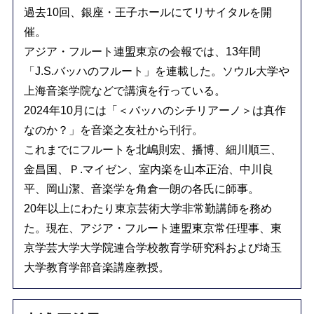
過去10回、銀座・王子ホールにてリサイタルを開
催。
アジア・フルート連盟東京の会報では、13年間
「J.S.バッハのフルート」を連載した。ソウル大学や
上海音楽学院などで講演を行っている。
2024年10月には「＜バッハのシチリアーノ＞は真作
なのか？」を音楽之友社から刊行。
これまでにフルートを北嶋則宏、播博、細川順三、
金昌国、Ｐ.マイゼン、室内楽を山本正治、中川良
平、岡山潔、音楽学を角倉一朗の各氏に師事。
20年以上にわたり東京芸術大学非常勤講師を務め
た。現在、アジア・フルート連盟東京常任理事、東
京学芸大学大学院連合学校教育学研究科および埼玉
大学教育学部音楽講座教授。