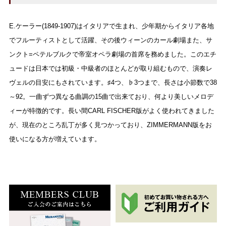
E.ケーラー(1849-1907)はイタリアで生まれ、少年期からイタリア各地
でフルーティストとして活躍、その後ウィーンのカール劇場また、サ
ンクト=ペテルブルクで帝室オペラ劇場の首席を務めました。このエチ
ュードは日本では初級・中級者のほとんどが取り組むもので、演奏レ
ヴェルの目安にもされています。♯4つ、♭3つまで、長さは小節数で38
～92。一曲ずつ異なる曲調の15曲で出来ており、何より美しいメロデ
ィーが特徴的です。長い間CARL FISCHER版がよく使われてきました
が、現在のところ乱丁が多く見つかっており、ZIMMERMANN版をお
使いになる方が増えています。