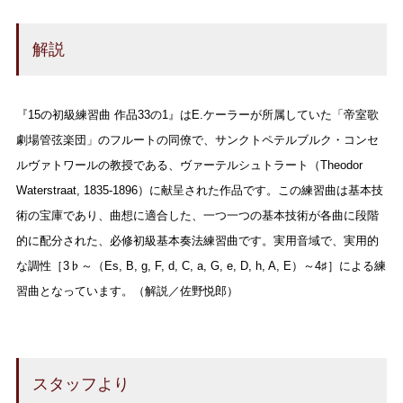
解説
『15の初級練習曲 作品33の1』はE.ケーラーが所属していた「帝室歌
劇場管弦楽団」のフルートの同僚で、サンクトペテルブルク・コンセ
ルヴァトワールの教授である、ヴァーテルシュトラート（Theodor
Waterstraat, 1835-1896）に献呈された作品です。この練習曲は基本技
術の宝庫であり、曲想に適合した、一つ一つの基本技術が各曲に段階
的に配分された、必修初級基本奏法練習曲です。実用音域で、実用的
な調性［3♭～（Es, B, g, F, d, C, a, G, e, D, h, A, E）～4♯］による練
習曲となっています。（解説／佐野悦郎）
スタッフより