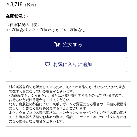
￥3,718
（税込）
在庫状況：
○
〈在庫状況の目安〉
○：在庫あり／△：在庫わずか／×：在庫なし
注文する
お気に入りに追加
村松楽器各店でも販売しているため、○／△の商品でもご注文いただいた時点
で在庫切れになっている場合がございます。
×の商品でも近く入荷予定、またはお取り寄せできるものもございますので、
お待ちいただける場合はご注文ください。
なお、出版社の都合により、表紙デザインが変更になる場合や、為替の変動等
により、予告なく価格を変更する場合がございます。
また、ウェブ上での表示価格は、オンラインショッピングをご利用の際の価格
で、村松楽器各店舗でお求めの際や、電話、ファックス等でのご注文の際には
異なる価格となる場合がございます。