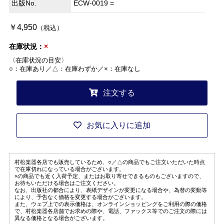
出版No.
ECW-0019 =
￥4,950
（税込）
在庫状況：
×
〈在庫状況の目安〉
○：在庫あり／△：在庫わずか／×：在庫なし
注文する
お気に入りに追加
村松楽器各店でも販売しているため、○／△の商品でもご注文いただいた時点
で在庫切れになっている場合がございます。
×の商品でも近く入荷予定、またはお取り寄せできるものもございますので、
お待ちいただける場合はご注文ください。
なお、出版社の都合により、表紙デザインが変更になる場合や、為替の変動等
により、予告なく価格を変更する場合がございます。
また、ウェブ上での表示価格は、オンラインショッピングをご利用の際の価格
で、村松楽器各店舗でお求めの際や、電話、ファックス等でのご注文の際には
異なる価格となる場合がございます。