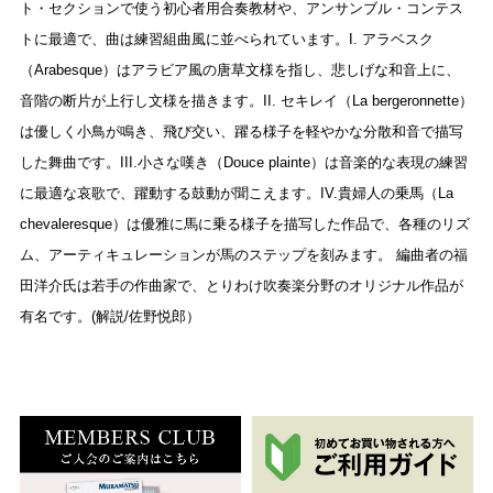
ト・セクションで使う初心者用合奏教材や、アンサンブル・コンテス
トに最適で、曲は練習組曲風に並べられています。I. アラベスク
（Arabesque）はアラビア風の唐草文様を指し、悲しげな和音上に、
音階の断片が上行し文様を描きます。II. セキレイ（La bergeronnette）
は優しく小鳥が鳴き、飛び交い、躍る様子を軽やかな分散和音で描写
した舞曲です。III.小さな嘆き（Douce plainte）は音楽的な表現の練習
に最適な哀歌で、躍動する鼓動が聞こえます。IV.貴婦人の乗馬（La
chevaleresque）は優雅に馬に乗る様子を描写した作品で、各種のリズ
ム、アーティキュレーションが馬のステップを刻みます。 編曲者の福
田洋介氏は若手の作曲家で、とりわけ吹奏楽分野のオリジナル作品が
有名です。(解説/佐野悦郎）