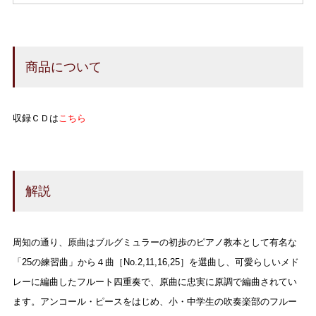
商品について
収録ＣＤは
こちら
解説
周知の通り、原曲はブルグミュラーの初歩のピアノ教本として有名な
「25の練習曲」から４曲［No.2,11,16,25］を選曲し、可愛らしいメド
レーに編曲したフルート四重奏で、原曲に忠実に原調で編曲されてい
ます。アンコール・ピースをはじめ、小・中学生の吹奏楽部のフルー