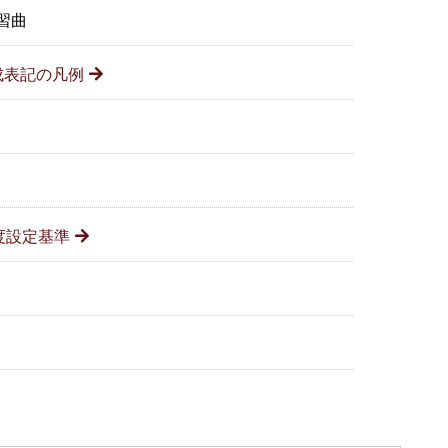
習曲
成表記の凡例
度設定基準