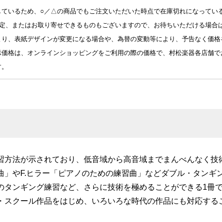
しているため、○／△の商品でもご注文いただいた時点で在庫切れになってい
予定、またはお取り寄せできるものもございますので、お待ちいただける場合
より、表紙デザインが変更になる場合や、為替の変動等により、予告なく価格
示価格は、オンラインショッピングをご利用の際の価格で、村松楽器各店舗で
す。
習方法が示されており、低音域から高音域までまんべんなく技
曲」やF.ヒラー「ピアノのための練習曲」などダブル・タンギ
のタンギング練習など、さらに技術を極めることができる1冊
・スクール作品をはじめ、いろいろな時代の作品にも対応する