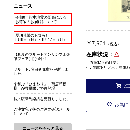
ニュース
令和8年熊本地震の影響による
お荷物のお届けについて
夏期休業のお知らせ
8月9日（日）～8月17日（月）
￥7,601
（税込）
在庫状況：
△
【真夏のフルートアンサンブル楽
譜フェア】開催中！
〈在庫状況の目安〉
○：在庫あり／△：在庫わ
フルート♪名曲研究所を更新しま
した。
す和ぶ「ひまわり」「菊唐草模
注
様」が数量限定で再登場！
輸入版新刊楽譜を更新しました。
お気に
ご注文完了後のご注文確認メール
について
ニュースをもっと見る