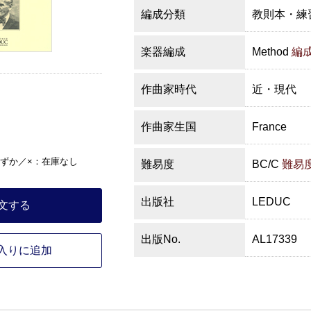
編成分類
教則本・練
楽器編成
Method
編
作曲家時代
近・現代
作曲家生国
France
ずか／×：在庫なし
難易度
BC/C
難易
出版社
LEDUC
文する
出版No.
AL17339
入りに追加