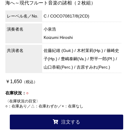
海へ～現代フルート音楽の諸相（２枚組）
レーベル名／No.
C / COCO70817/8(2CD)
演奏者名
小泉浩
Koizumi Hiroshi
共演者名
佐藤紀雄 (Guit.) / 木村茉莉(Hp.) / 篠崎史
子(Hp.) / 豊嶋泰嗣(Va.) / 野平一郎(Pf.) /
山口恭範(Perc.) / 吉原すみれ(Perc.)
￥1,650
（税込）
在庫状況：
○
〈在庫状況の目安〉
○：在庫あり／△：在庫わずか／×：在庫なし
注文する