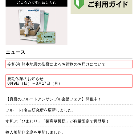
一柳慧
時の佇まい ４
Fl
小泉浩
武満 徹
ニュース
海へ
A-fl.Guit
令和8年熊本地震の影響によるお荷物のお届けについて
小泉浩
夏期休業のお知らせ
8月9日（日）～8月17日（月）
武満 徹
エア
【真夏のフルートアンサンブル楽譜フェア】開催中！
Fl
フルート♪名曲研究所を更新しました。
小泉浩
す和ぶ「ひまわり」「菊唐草模様」が数量限定で再登場！
池辺晋一郎
輸入版新刊楽譜を更新しました。
ストラータ Ⅱ