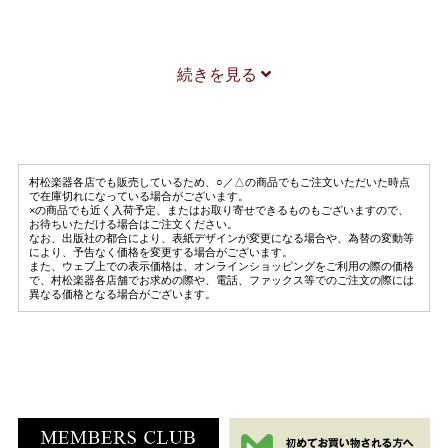
小泉浩
毛利蔵人
続きを見る
冬のために
Fl.2Perc
小泉浩
村松楽器各店でも販売しているため、○／△の商品でもご注文いただいた時点
武満 徹
で在庫切れになっている場合がございます。
×の商品でも近く入荷予定、またはお取り寄せできるものもございますので、
巡り
お待ちいただける場合はご注文ください。
なお、出版社の都合により、表紙デザインが変更になる場合や、為替の変動等
Fl
により、予告なく価格を変更する場合がございます。
また、ウェブ上での表示価格は、オンラインショッピングをご利用の際の価格
小泉浩
で、村松楽器各店舗でお求めの際や、電話、ファックス等でのご注文の際には
異なる価格となる場合がございます。
近藤譲
歩く
Fl.Pf
小泉浩