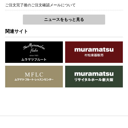
ご注文完了後のご注文確認メールについて
Fl
小泉浩
ニュースをもっと見る
山田耕筰
関連サイト
透徹した時の中で
Fl.Hp
小泉浩
外山三保子
沙庭
A-fl
小泉浩
武満 徹
そして、それが風であることを知った
Fl.Va.Hp