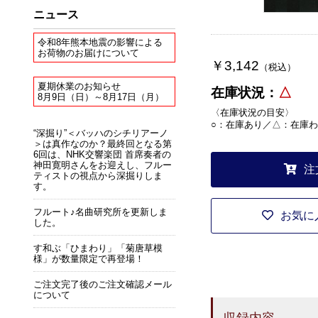
ニュース
令和8年熊本地震の影響による
お荷物のお届けについて
￥3,142
（税込）
夏期休業のお知らせ
在庫状況：
△
8月9日（日）～8月17日（月）
〈在庫状況の目安〉
○：在庫あり／△：在庫わ
“深掘り”＜バッハのシチリアーノ
＞は真作なのか？最終回となる第
6回は、NHK交響楽団 首席奏者の
神田寛明さんをお迎えし、フルー
注
ティストの視点から深掘りしま
す。
フルート♪名曲研究所を更新しま
お気に
した。
す和ぶ「ひまわり」「菊唐草模
様」が数量限定で再登場！
ご注文完了後のご注文確認メール
について