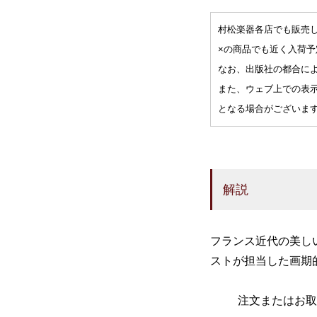
村松楽器各店でも販売
ペリルー
×の商品でも近く入荷
タファネル
なお、出版社の都合に
また、ウェブ上での表
となる場合がございま
解説
フランス近代の美し
ストが担当した画期
注文またはお取