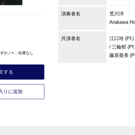
演奏者名
荒川洋
Arakawa Hi
共演者名
江口玲 (Pf.)
/ 三輪郁 (Pf.
ずか／×：在庫なし
藤原亜美 (Pf.)
文する
入りに追加