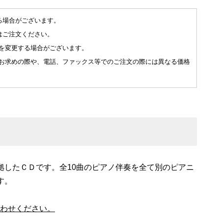
る場合がございます。
Fl.Pf
荒川洋
はご注文ください。
Fl.Pf
荒川洋
を変更する場合がございます。
お求めの際や、電話、ファックス等でのご注文の際には異なる価格
拠したＣＤです。全10曲のピアノ伴奏を全て別のピアニ
す。
わせください。