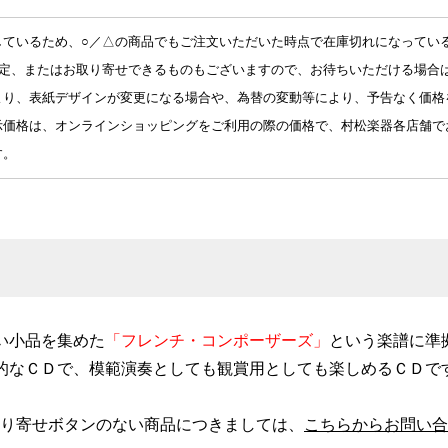
しているため、○／△の商品でもご注文いただいた時点で在庫切れになってい
バラード
予定、またはお取り寄せできるものもございますので、お待ちいただける場合
アンダンテ・パストラールとスケルツェッティーノ
より、表紙デザインが変更になる場合や、為替の変動等により、予告なく価格
示価格は、オンラインショッピングをご利用の際の価格で、村松楽器各店舗で
す。
い小品を集めた
「フレンチ・コンポーザーズ」
という楽譜に準
的なＣＤで、模範演奏としても観賞用としても楽しめるＣＤで
り寄せボタンのない商品につきましては、
こちらからお問い合