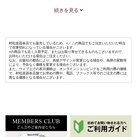
ドップラー、A.F.
続きを見る
ヴァラキア地方の歌
Fl.Pf
フォルミザーノ
村松楽器各店でも販売しているため、○／△の商品でもご注文いただいた時点
ドビュッシー
で在庫切れになっている場合がございます。
×の商品でも近く入荷予定、またはお取り寄せできるものもございますので、
牧神の午後への前奏曲
お待ちいただける場合はご注文ください。
なお、出版社の都合により、表紙デザインが変更になる場合や、為替の変動等
Fl.Pf
により、予告なく価格を変更する場合がございます。
また、ウェブ上での表示価格は、オンラインショッピングをご利用の際の価格
フォルミザーノ
で、村松楽器各店舗でお求めの際や、電話、ファックス等でのご注文の際には
異なる価格となる場合がございます。
ロータ
5つの小品
Fl.Pf
フォルミザーノ
ドビュッシー