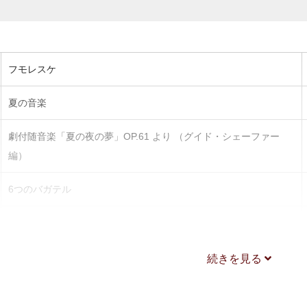
フモレスケ
夏の音楽
劇付随音楽「夏の夜の夢」OP.61 より （グイド・シェーファー
編）
6つのバガテル
木管五重奏曲 第1番
オーパス・ナンバー・ズー
続きを見る