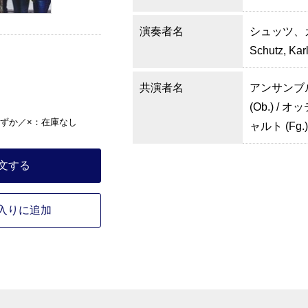
演奏者名
シュッツ、
Schutz, Kar
共演者名
アンサンブ
(Ob.) /
ずか／×：在庫なし
ャルト (Fg
文する
入りに追加