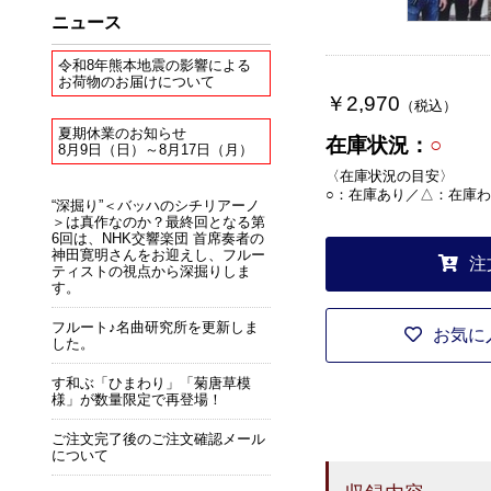
ニュース
令和8年熊本地震の影響による
お荷物のお届けについて
￥2,970
（税込）
夏期休業のお知らせ
在庫状況：
○
8月9日（日）～8月17日（月）
〈在庫状況の目安〉
○：在庫あり／△：在庫わ
“深掘り”＜バッハのシチリアーノ
＞は真作なのか？最終回となる第
6回は、NHK交響楽団 首席奏者の
神田寛明さんをお迎えし、フルー
注
ティストの視点から深掘りしま
す。
フルート♪名曲研究所を更新しま
お気に
した。
す和ぶ「ひまわり」「菊唐草模
様」が数量限定で再登場！
ご注文完了後のご注文確認メール
について