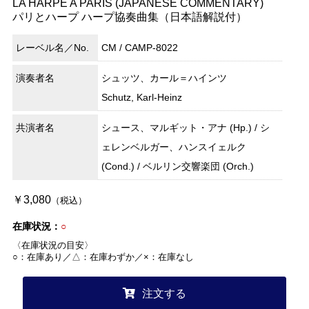
LA HARPE A PARIS (JAPANESE COMMENTARY)
パリとハープ ハープ協奏曲集（日本語解説付）
レーベル名／No.
CM / CAMP-8022
演奏者名
シュッツ、カール＝ハインツ
Schutz, Karl-Heinz
共演者名
シュース、マルギット・アナ (Hp.) / シ
ェレンベルガー、ハンスイェルク
(Cond.) / ベルリン交響楽団 (Orch.)
￥3,080
（税込）
在庫状況：
○
〈在庫状況の目安〉
○：在庫あり／△：在庫わずか／×：在庫なし
注文する