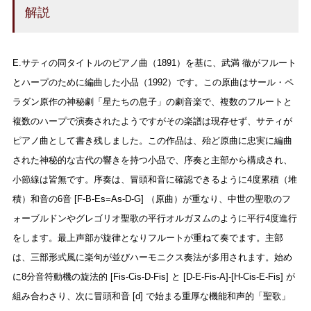
解説
E.サティの同タイトルのピアノ曲（1891）を基に、武満 徹がフルート
とハープのために編曲した小品（1992）です。この原曲はサール・ペ
ラダン原作の神秘劇「星たちの息子」の劇音楽で、複数のフルートと
複数のハープで演奏されたようですがその楽譜は現存せず、サティが
ピアノ曲として書き残しました。この作品は、殆ど原曲に忠実に編曲
された神秘的な古代の響きを持つ小品で、序奏と主部から構成され、
小節線は皆無です。序奏は、冒頭和音に確認できるように4度累積（堆
積）和音の6音 [F-B-Es=As-D-G] （原曲）が重なり、中世の聖歌のフ
ォーブルドンやグレゴリオ聖歌の平行オルガヌムのように平行4度進行
をします。最上声部が旋律となりフルートが重ねて奏でます。主部
は、三部形式風に楽句が並びハーモニクス奏法が多用されます。始め
に8分音符動機の旋法的 [Fis-Cis-D-Fis] と [D-E-Fis-A]-[H-Cis-E-Fis] が
組み合わさり、次に冒頭和音 [d] で始まる重厚な機能和声的「聖歌」