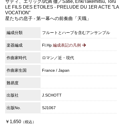
サティ、エリック/武満 徹／Satie, Erik/Takemitsu, Toru
LE FILS DES ETOILES - PRELUDE DU 1ER ACTE ”LA
VOCATION”
星たちの息子 - 第一幕への前奏曲「天職」
編成分類
フルートとハープを含むアンサンブル
楽器編成
Fl.Hp
編成表記の凡例
作曲家時代
ロマン／近・現代
作曲家生国
France / Japan
難易度
出版社
J.SCHOTT
出版No.
SJ1067
￥1,650
（税込）