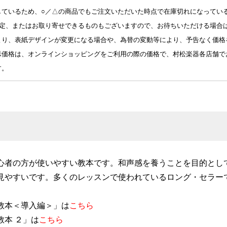
しているため、○／△の商品でもご注文いただいた時点で在庫切れになってい
予定、またはお取り寄せできるものもございますので、お待ちいただける場合
より、表紙デザインが変更になる場合や、為替の変動等により、予告なく価格
示価格は、オンラインショッピングをご利用の際の価格で、村松楽器各店舗で
す。
心者の方が使いやすい教本です。和声感を養うことを目的とし
見やすいです。多くのレッスンで使われているロング・セラー
教本＜導入編＞」は
こちら
教本 ２」は
こちら