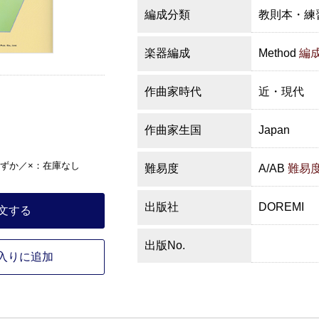
編成分類
教則本・練
楽器編成
Method
編
作曲家時代
近・現代
作曲家生国
Japan
ずか／×：在庫なし
難易度
A/AB
難易
出版社
DOREMI
文する
出版No.
入りに追加