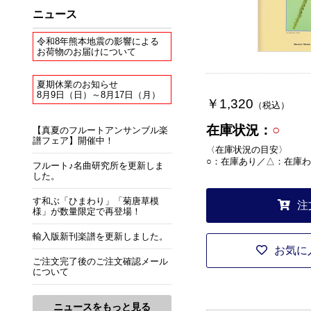
ニュース
令和8年熊本地震の影響による
お荷物のお届けについて
夏期休業のお知らせ
8月9日（日）～8月17日（月）
￥1,320
（税込）
在庫状況：
○
【真夏のフルートアンサンブル楽
譜フェア】開催中！
〈在庫状況の目安〉
○：在庫あり／△：在庫わ
フルート♪名曲研究所を更新しま
した。
す和ぶ「ひまわり」「菊唐草模
注
様」が数量限定で再登場！
輸入版新刊楽譜を更新しました。
お気に
ご注文完了後のご注文確認メール
について
ニュースをもっと見る