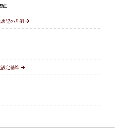
習曲
成表記の凡例
度設定基準