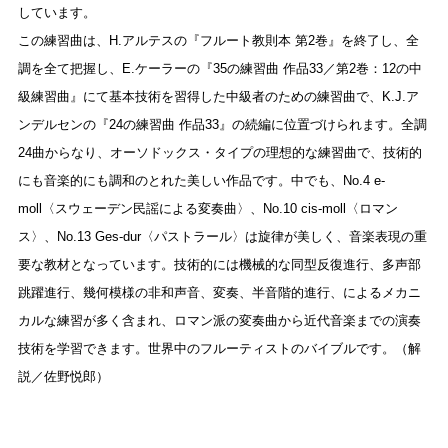
しています。
この練習曲は、H.アルテスの『フルート教則本 第2巻』を終了し、全
調を全て把握し、E.ケーラーの『35の練習曲 作品33／第2巻：12の中
級練習曲』にて基本技術を習得した中級者のための練習曲で、K.J.ア
ンデルセンの『24の練習曲 作品33』の続編に位置づけられます。全調
24曲からなり、オーソドックス・タイプの理想的な練習曲で、技術的
にも音楽的にも調和のとれた美しい作品です。中でも、No.4 e-
moll〈スウェーデン民謡による変奏曲〉、No.10 cis-moll〈ロマン
ス〉、No.13 Ges-dur〈パストラール〉は旋律が美しく、音楽表現の重
要な教材となっています。技術的には機械的な同型反復進行、多声部
跳躍進行、幾何模様の非和声音、変奏、半音階的進行、によるメカニ
カルな練習が多く含まれ、ロマン派の変奏曲から近代音楽までの演奏
技術を学習できます。世界中のフルーティストのバイブルです。（解
説／佐野悦郎）