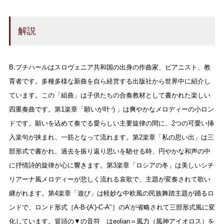
解説
B.プチハールはスロヴェニア共和国の出身の作曲家、ピアニスト、教
育者です。多種多様な新曲を自ら経営する出版社から世界中に紹介し
ています。この「組曲」は子供たちの合奏教材として書かれた楽しい
四重奏曲です。第1楽章「願いが叶う」は爽やかなメロディーの小ロン
ドです。願いを込めて奏でる愛らしい主要旋律の間に、2つの可愛い挿
入楽句が挟まれ、一筋となって流れます。第2楽章「私の思い出」は三
部形式で書かれ、過去を振り返り思いを馳せる時、円やかな和声の中
に抒情詩的旋律が心に響きます。第3楽章「ロシアの冬」は美しいシチ
リアーナ風メロディーが悲しく流れる哀歌で、主題が変奏されて歌い
継がれます。第4楽章「遊び」は軽妙な中欧風の民族舞踏主題が踊るロ
ンドで、ロンド形式［A-B-(A’)-C-A’’］のA’が省略されて三部形式風に変
化しています。冒頭の▼の音符 はeolian＝風力（風神アイオロス）を