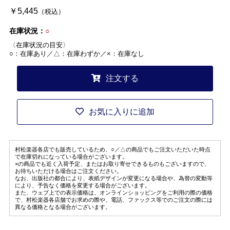
￥5,445
（税込）
在庫状況：
○
〈在庫状況の目安〉
○：在庫あり／△：在庫わずか／×：在庫なし
注文する
お気に入りに追加
村松楽器各店でも販売しているため、○／△の商品でもご注文いただいた時点
で在庫切れになっている場合がございます。
×の商品でも近く入荷予定、またはお取り寄せできるものもございますので、
お待ちいただける場合はご注文ください。
なお、出版社の都合により、表紙デザインが変更になる場合や、為替の変動等
により、予告なく価格を変更する場合がございます。
また、ウェブ上での表示価格は、オンラインショッピングをご利用の際の価格
で、村松楽器各店舗でお求めの際や、電話、ファックス等でのご注文の際には
異なる価格となる場合がございます。