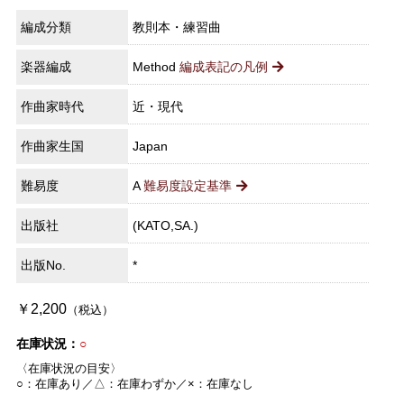
編成分類
教則本・練習曲
楽器編成
Method
編成表記の凡例
作曲家時代
近・現代
作曲家生国
Japan
難易度
A
難易度設定基準
出版社
(KATO,SA.)
出版No.
*
￥2,200
（税込）
在庫状況：
○
〈在庫状況の目安〉
○：在庫あり／△：在庫わずか／×：在庫なし