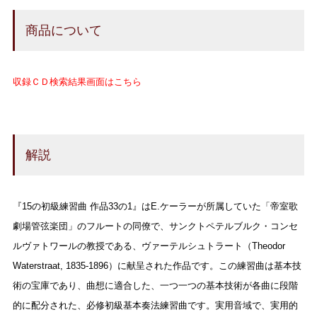
商品について
収録ＣＤ検索結果画面はこちら
解説
『15の初級練習曲 作品33の1』はE.ケーラーが所属していた「帝室歌
劇場管弦楽団」のフルートの同僚で、サンクトペテルブルク・コンセ
ルヴァトワールの教授である、ヴァーテルシュトラート（Theodor
Waterstraat, 1835-1896）に献呈された作品です。この練習曲は基本技
術の宝庫であり、曲想に適合した、一つ一つの基本技術が各曲に段階
的に配分された、必修初級基本奏法練習曲です。実用音域で、実用的