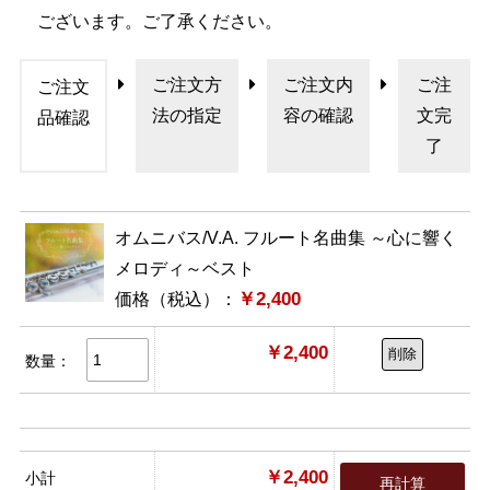
ございます。ご了承ください。
ご注文方
ご注文内
ご注
ご注文
法の指定
容の確認
文完
品確認
了
オムニバス/V.A. フルート名曲集 ～心に響く
メロディ～ベスト
￥2,400
価格（税込）：
￥2,400
削除
数量：
￥2,400
小計
再計算