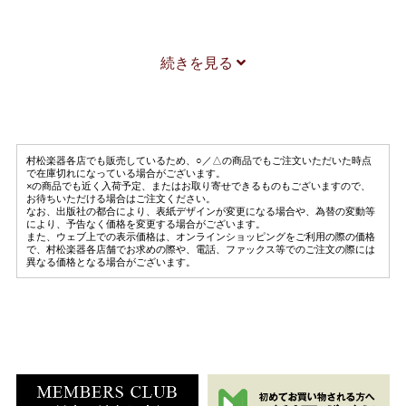
山形由美
ドビュッシー
続きを見る
月の光
Fl.Instr
山形由美
村松楽器各店でも販売しているため、○／△の商品でもご注文いただいた時点
ショパン
で在庫切れになっている場合がございます。
×の商品でも近く入荷予定、またはお取り寄せできるものもございますので、
ノクターン 嬰ハ短調
お待ちいただける場合はご注文ください。
なお、出版社の都合により、表紙デザインが変更になる場合や、為替の変動等
Fl.Instr
により、予告なく価格を変更する場合がございます。
また、ウェブ上での表示価格は、オンラインショッピングをご利用の際の価格
山形由美
で、村松楽器各店舗でお求めの際や、電話、ファックス等でのご注文の際には
異なる価格となる場合がございます。
パッヘルベル
パッヘルベルのカノン
Fl,Instr
山形由美