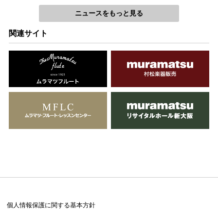
Fl.Pf
ニュースをもっと見る
峰岸壮一
関連サイト
ショパン
子犬のワルツ
Fl.Hp
小出信也
サン=サーンス
白鳥
Fl.Hp
小出信也
ドビュッシー
亜麻色の髪の乙女
Fl.Hp
個人情報保護に関する基本方針
小出信也