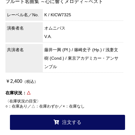
フルート名曲集 ～心に響くメロディ～ベスト
レーベル名／No.
K / KICW7325
演奏者名
オムニバス
V.A.
共演者名
藤井一興 (Pf.) / 篠崎史子 (Hp.) / 浅妻文
樹 (Cond.) / 東京アカデミカー・アンサ
ンブル
￥2,400
（税込）
在庫状況：
△
〈在庫状況の目安〉
○：在庫あり／△：在庫わずか／×：在庫なし
注文する