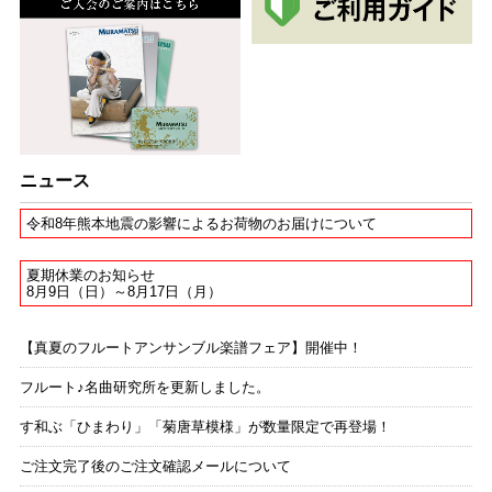
シャミナード
舞曲 OP.30
Fl.Pf
峰岸壮一
ブラーガ
ニュース
天使のセレナード
Fl.Pf
令和8年熊本地震の影響によるお荷物のお届けについて
峰岸壮一
夏期休業のお知らせ
8月9日（日）～8月17日（月）
サン=サーンス
ロマンス OP.37
【真夏のフルートアンサンブル楽譜フェア】開催中！
Fl.Pf
フルート♪名曲研究所を更新しました。
峰岸壮一
す和ぶ「ひまわり」「菊唐草模様」が数量限定で再登場！
エルガー
ご注文完了後のご注文確認メールについて
愛の挨拶