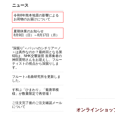
ニュース
令和8年熊本地震の影響による
お荷物のお届けについて
夏期休業のお知らせ
8月9日（日）～8月17日（月）
“深掘り”＜バッハのシチリアーノ
＞は真作なのか？最終回となる第
6回は、NHK交響楽団 首席奏者の
神田寛明さんをお迎えし、フルー
ティストの視点から深掘りしま
す。
フルート♪名曲研究所を更新しま
した。
す和ぶ「ひまわり」「菊唐草模
様」が数量限定で再登場！
ご注文完了後のご注文確認メール
について
オンラインショッ