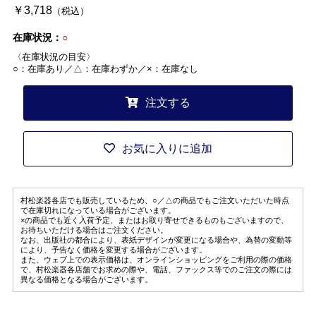
￥3,718
（税込）
在庫状況：
○
〈在庫状況の目安〉
○：在庫あり／△：在庫わずか／×：在庫なし
注文する
お気に入りに追加
村松楽器各店でも販売しているため、○／△の商品でもご注文いただいた時点
で在庫切れになっている場合がございます。
×の商品でも近く入荷予定、またはお取り寄せできるものもございますので、
お待ちいただける場合はご注文ください。
なお、出版社の都合により、表紙デザインが変更になる場合や、為替の変動等
により、予告なく価格を変更する場合がございます。
また、ウェブ上での表示価格は、オンラインショッピングをご利用の際の価格
で、村松楽器各店舗でお求めの際や、電話、ファックス等でのご注文の際には
異なる価格となる場合がございます。