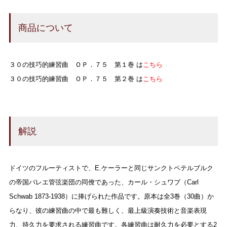
商品について
３０の技巧的練習曲 ＯＰ．７５ 第１巻 は
こちら
３０の技巧的練習曲 ＯＰ．７５ 第２巻 は
こちら
解説
ドイツのフルーティストで、E.ケーラーと同じサンクトペテルブルク
の帝国バレエ管弦楽団の同僚であった、カール・シュワブ（Carl
Schwab 1873-1938）に捧げられた作品です。原本は全3巻（30曲）か
らなり、彼の練習曲の中で最も難しく、最上級演奏技術と音楽表現
力、持久力を要求される練習曲です。各練習曲は耐久力を必要とする2