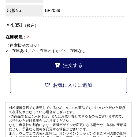
出版No.
BP2039
￥4,851
（税込）
在庫状況：
○
〈在庫状況の目安〉
○：在庫あり／△：在庫わずか／×：在庫なし
注文する
お気に入りに追加
村松楽器各店でも販売しているため、○／△の商品でもご注文いただいた時点
で在庫切れになっている場合がございます。
×の商品でも近く入荷予定、またはお取り寄せできるものもございますので、
お待ちいただける場合はご注文ください。
なお、出版社の都合により、表紙デザインが変更になる場合や、為替の変動等
により、予告なく価格を変更する場合がございます。
また、ウェブ上での表示価格は、オンラインショッピングをご利用の際の価格