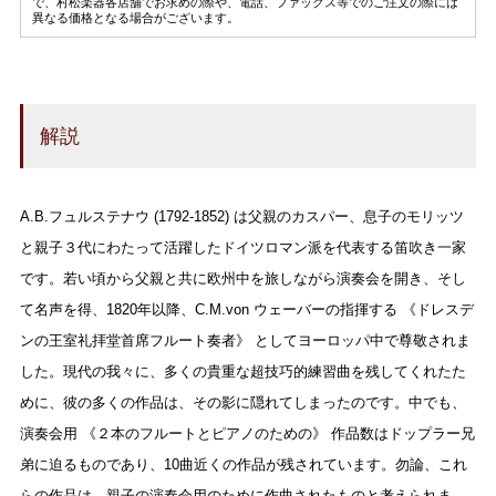
で、村松楽器各店舗でお求めの際や、電話、ファックス等でのご注文の際には
異なる価格となる場合がございます。
解説
A.B.フュルステナウ (1792-1852) は父親のカスパー、息子のモリッツ
と親子３代にわたって活躍したドイツロマン派を代表する笛吹き一家
です。若い頃から父親と共に欧州中を旅しながら演奏会を開き、そし
て名声を得、1820年以降、C.M.von ウェーバーの指揮する 《ドレスデ
ンの王室礼拝堂首席フルート奏者》 としてヨーロッパ中で尊敬されま
した。現代の我々に、多くの貴重な超技巧的練習曲を残してくれたた
めに、彼の多くの作品は、その影に隠れてしまったのです。中でも、
演奏会用 《２本のフルートとピアノのための》 作品数はドップラー兄
弟に迫るものであり、10曲近くの作品が残されています。勿論、これ
らの作品は、親子の演奏会用のために作曲されたものと考えられま