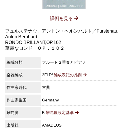
譜例を見る
フュルステナウ、アントン・ベルンハルト／Furstenau,
Anton Bernhard
RONDO BRILLANT,OP.102
華麗なロンド ＯＰ．１０２
編成分類
フルート２重奏とピアノ
楽器編成
2Fl.Pf
編成表記の凡例
作曲家時代
古典
作曲家生国
Germany
難易度
B
難易度設定基準
出版社
AMADEUS