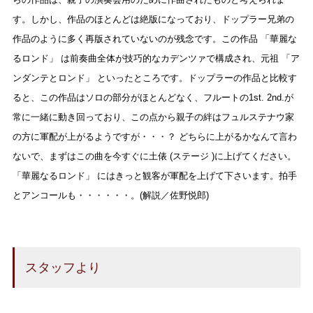
す。しかし、作品のほとんどは絶版になっており、ドップラー兄弟の
作品のように多く再版されていないのが残念です。この作品 「華麗な
るロンド」 は前奏曲全体が技巧的なカデンツァで構成され、元祖 「ア
ンダンテとロンド」 といったところです。ドップラーの作品と比較す
ると、この作品はソロの部分がほとんどなく、フルートの1st. 2nd.が
常に一緒に動き回っており、この点から親子の絆はフュルステナウ家
の方に軍配が上がるようですが・・・？ どちらに上がるかなんて言わ
ないで、まずはこの曲を今すぐに土俵 (ステージ )に上げてください。
「華麗なるロンド」 にはきっと観客が軍配を上げて下さいます。拍手
とアンコールも・・・・・・。(解説／佐野悦郎)
スタッフより