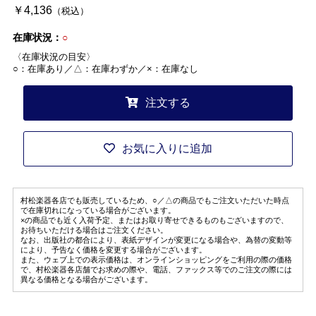
￥4,136
（税込）
在庫状況：
○
〈在庫状況の目安〉
○：在庫あり／△：在庫わずか／×：在庫なし
注文する
お気に入りに追加
村松楽器各店でも販売しているため、○／△の商品でもご注文いただいた時点
で在庫切れになっている場合がございます。
×の商品でも近く入荷予定、またはお取り寄せできるものもございますので、
お待ちいただける場合はご注文ください。
なお、出版社の都合により、表紙デザインが変更になる場合や、為替の変動等
により、予告なく価格を変更する場合がございます。
また、ウェブ上での表示価格は、オンラインショッピングをご利用の際の価格
で、村松楽器各店舗でお求めの際や、電話、ファックス等でのご注文の際には
異なる価格となる場合がございます。