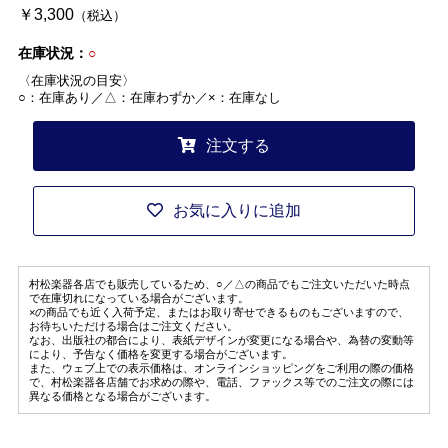
￥3,300
（税込）
在庫状況：
○
〈在庫状況の目安〉
○：在庫あり／△：在庫わずか／×：在庫なし
注文する
お気に入りに追加
村松楽器各店でも販売しているため、○／△の商品でもご注文いただいた時点
で在庫切れになっている場合がございます。
×の商品でも近く入荷予定、またはお取り寄せできるものもございますので、
お待ちいただける場合はご注文ください。
なお、出版社の都合により、表紙デザインが変更になる場合や、為替の変動等
により、予告なく価格を変更する場合がございます。
また、ウェブ上での表示価格は、オンラインショッピングをご利用の際の価格
で、村松楽器各店舗でお求めの際や、電話、ファックス等でのご注文の際には
異なる価格となる場合がございます。